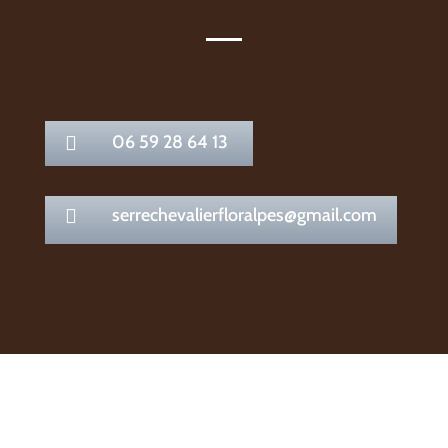
06 59 28 64 13

serrechevalierfloralpes@gmail.com
