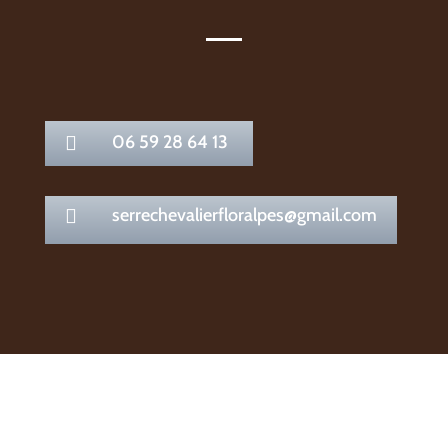
06 59 28 64 13

serrechevalierfloralpes@gmail.com
