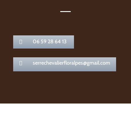
06 59 28 64 13

serrechevalierfloralpes@gmail.com
