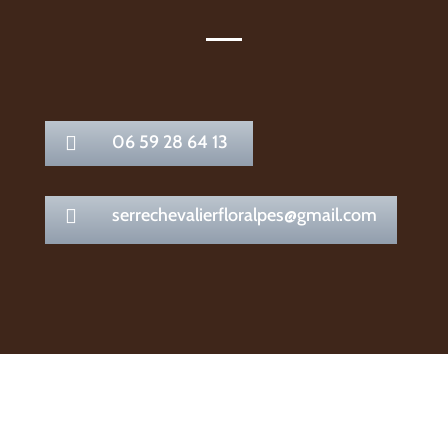
06 59 28 64 13

serrechevalierfloralpes@gmail.com
