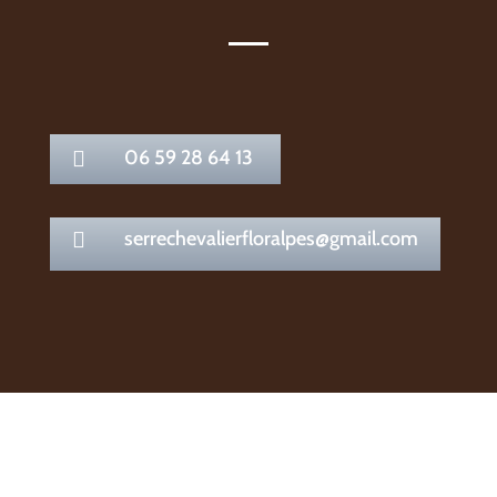
06 59 28 64 13

serrechevalierfloralpes@gmail.com
