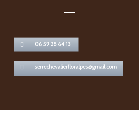
06 59 28 64 13

serrechevalierfloralpes@gmail.com
