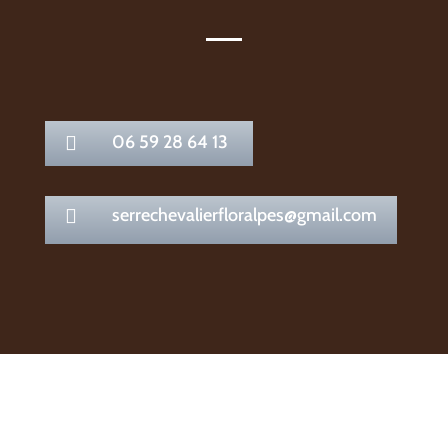
06 59 28 64 13

serrechevalierfloralpes@gmail.com
