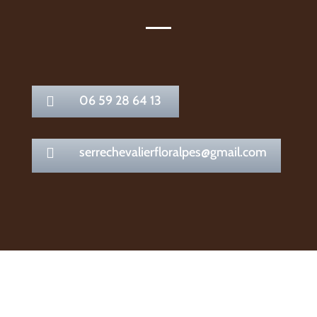
06 59 28 64 13

serrechevalierfloralpes@gmail.com
