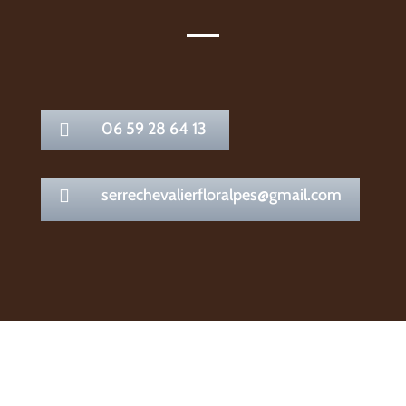
06 59 28 64 13

serrechevalierfloralpes@gmail.com
