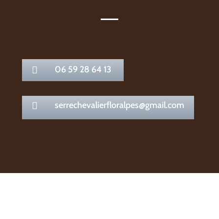
06 59 28 64 13

serrechevalierfloralpes@gmail.com
