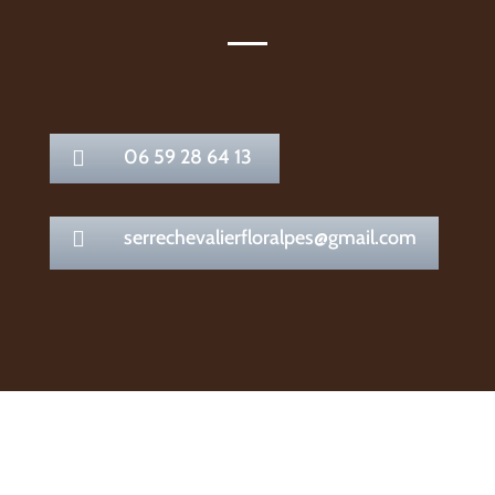
06 59 28 64 13

serrechevalierfloralpes@gmail.com
