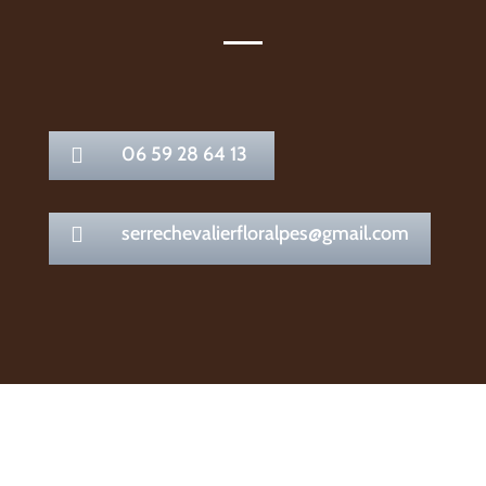
06 59 28 64 13

serrechevalierfloralpes@gmail.com
