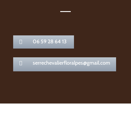
06 59 28 64 13

serrechevalierfloralpes@gmail.com
