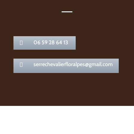
06 59 28 64 13

serrechevalierfloralpes@gmail.com
