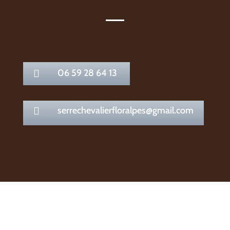
06 59 28 64 13

serrechevalierfloralpes@gmail.com
