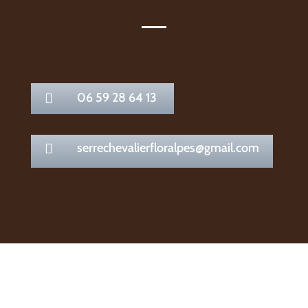
06 59 28 64 13

serrechevalierfloralpes@gmail.com
