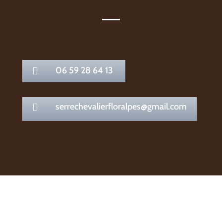
06 59 28 64 13

serrechevalierfloralpes@gmail.com
