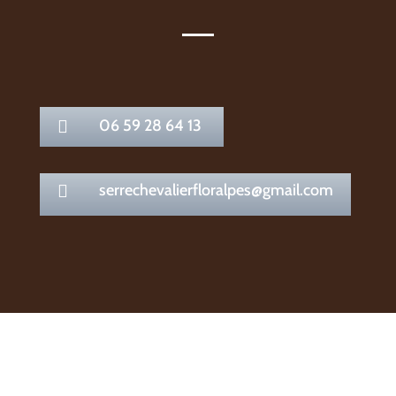
06 59 28 64 13

serrechevalierfloralpes@gmail.com
