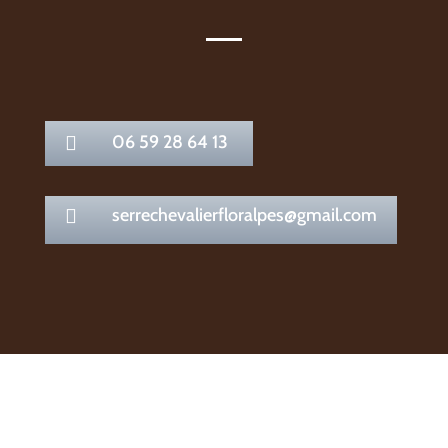
06 59 28 64 13

serrechevalierfloralpes@gmail.com
