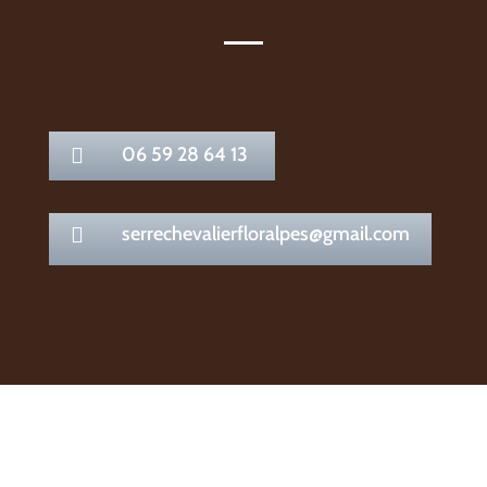
06 59 28 64 13

serrechevalierfloralpes@gmail.com
