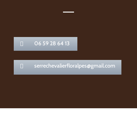
06 59 28 64 13

serrechevalierfloralpes@gmail.com
