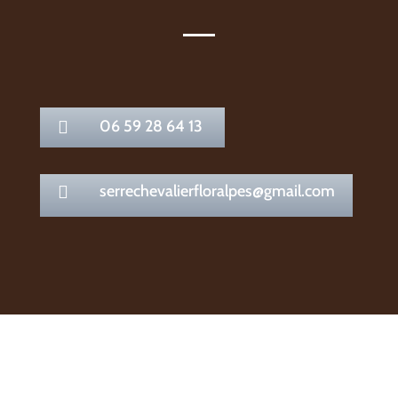
06 59 28 64 13

serrechevalierfloralpes@gmail.com
