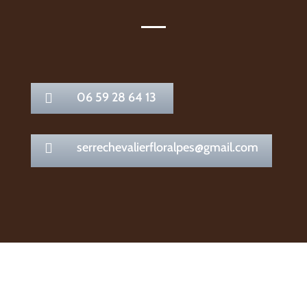
06 59 28 64 13

serrechevalierfloralpes@gmail.com
