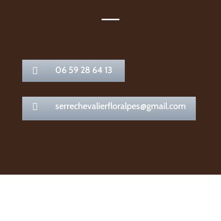
06 59 28 64 13

serrechevalierfloralpes@gmail.com
