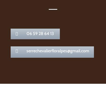
06 59 28 64 13

serrechevalierfloralpes@gmail.com
