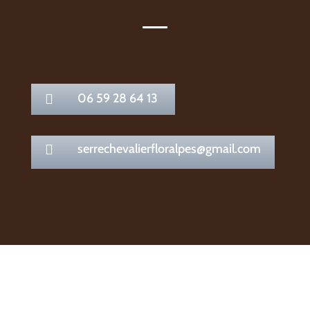
06 59 28 64 13

serrechevalierfloralpes@gmail.com
