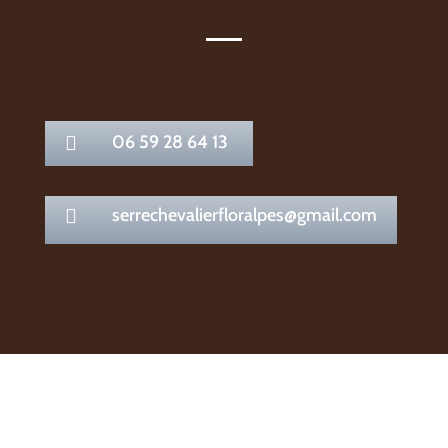
06 59 28 64 13

serrechevalierfloralpes@gmail.com
