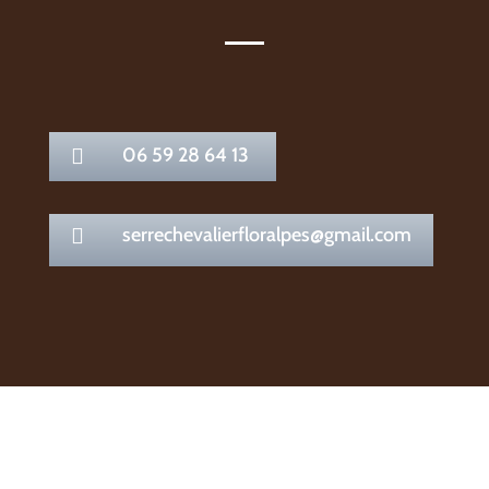
06 59 28 64 13

serrechevalierfloralpes@gmail.com
