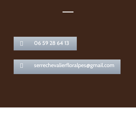
06 59 28 64 13

serrechevalierfloralpes@gmail.com
