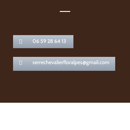
06 59 28 64 13

serrechevalierfloralpes@gmail.com
