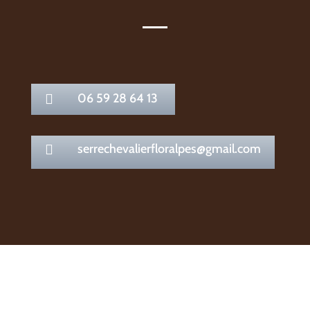
06 59 28 64 13

serrechevalierfloralpes@gmail.com
