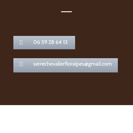
06 59 28 64 13

serrechevalierfloralpes@gmail.com
