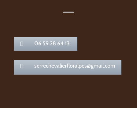
06 59 28 64 13

serrechevalierfloralpes@gmail.com
