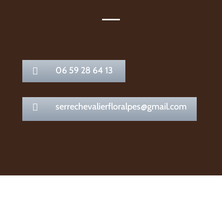
06 59 28 64 13

serrechevalierfloralpes@gmail.com
