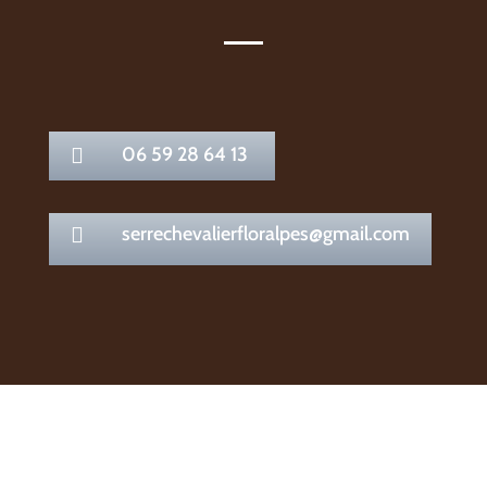
06 59 28 64 13

serrechevalierfloralpes@gmail.com
