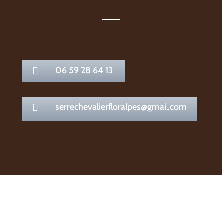
06 59 28 64 13

serrechevalierfloralpes@gmail.com
