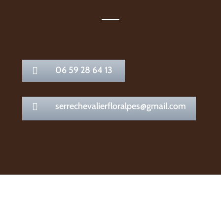
06 59 28 64 13

serrechevalierfloralpes@gmail.com
