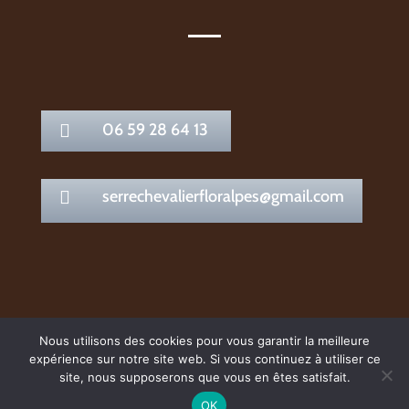
06 59 28 64 13

serrechevalierfloralpes@gmail.com

Nous utilisons des cookies pour vous garantir la meilleure
Mentions Légales
Politique de Confidentialité
expérience sur notre site web. Si vous continuez à utiliser ce
Plan du Site
site, nous supposerons que vous en êtes satisfait.
Création Site Internet | VEONEO |
OK